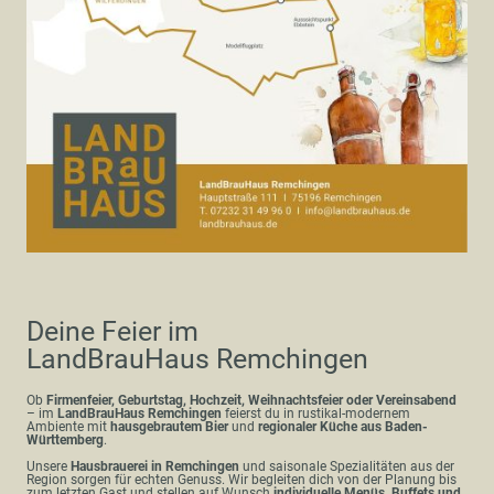
Deine Feier im
LandBrauHaus Remchingen
Ob
Firmenfeier, Geburtstag, Hochzeit, Weihnachtsfeier oder Vereinsabend
– im
LandBrauHaus Remchingen
feierst du in rustikal-modernem
Ambiente mit
hausgebrautem Bier
und
regionaler Küche aus Baden-
Württemberg
.
Unsere
Hausbrauerei in Remchingen
und saisonale Spezialitäten aus der
Region sorgen für echten Genuss. Wir begleiten dich von der Planung bis
zum letzten Gast und stellen auf Wunsch
individuelle Menüs, Buffets und