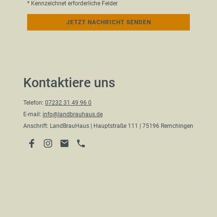
* Kennzeichnet erforderliche Felder
JETZT NACHRICHT SENDEN
Kontaktiere uns
Telefon:
07232 31 49 96 0
E-mail:
info@landbrauhaus.de
Anschrift: LandBrauHaus | Hauptstraße 111 | 75196 Remchingen
© Copyright | 2013 - 2026
LandBrauHaus | Hauptstraße
111 | 75196 Remchingen