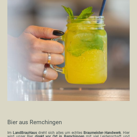
Bier aus Remchingen
Im
LandBrauHaus
dreht sich alles um echtes
Braumeister-Handwerk
. Hier
wird unser Bier
direkt vor Ort in Remchingen
mit viel Leidenschaft und