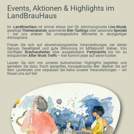
Events, Aktionen & Highlights im
LandBrauHaus
Im
LandBrauHaus
ist immer etwas los! Ob stimmungsvolle
Live-Musik
,
gesellige
Themenabende
, spannende
Bier-Tastings
oder saisonale
Specials
– bei uns erleben Sie unvergessliche Momente in einzigartiger
Atmosphäre.
Freuen Sie sich auf abwechslungsreiche Veranstaltungen, bei denen
Genuss, Geselligkeit und gute Stimmung im Mittelpunkt stehen. Von
zünftigen
Brauhausfesten
über ausgelassene
Partynächte
bis hin zu
entspannten
After-Work-Treffs
– hier kommt jeder auf seine Kosten.
Lassen Sie sich von unseren kulinarischen Highlights begleiten und
genießen Sie dazu frisch gezapftes, hausgebrautes Bier. Bleiben Sie auf
dem Laufenden und verpassen Sie keine unserer Veranstaltungen – wir
freuen uns auf Sie!